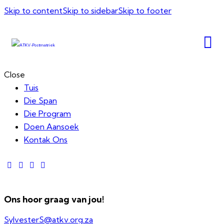
Skip to content
Skip to sidebar
Skip to footer
Close
Tuis
Die Span
Die Program
Doen Aansoek
Kontak Ons
Ons hoor graag van jou!
SylvesterS@atkv.org.za