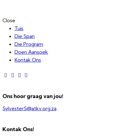
Close
Tuis
Die Span
Die Program
Doen Aansoek
Kontak Ons
Ons hoor graag van jou!
SylvesterS@atkv.org.za
Kontak Ons!