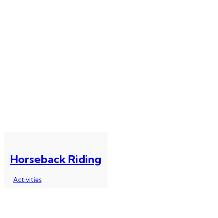
Horseback Riding
Activities