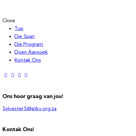
Close
Tuis
Die Span
Die Program
Doen Aansoek
Kontak Ons
Ons hoor graag van jou!
SylvesterS@atkv.org.za
Kontak Ons!