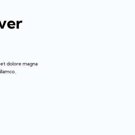
over
e et dolore magna
ullamco.