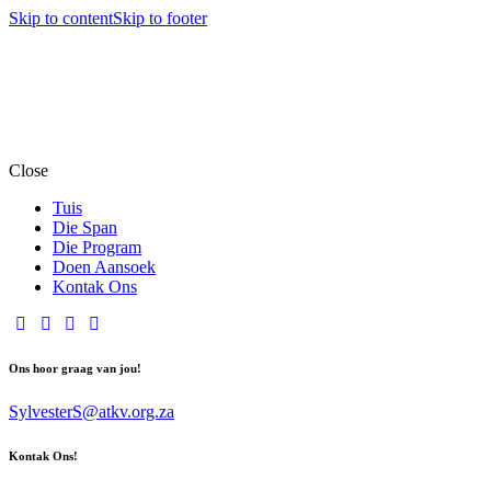
Skip to content
Skip to footer
Close
Tuis
Die Span
Die Program
Doen Aansoek
Kontak Ons
Ons hoor graag van jou!
SylvesterS@atkv.org.za
Kontak Ons!