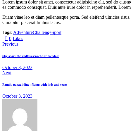
Lorem ipsum dolor sit amet, consectetur adipisicing elit, sed do eiusm
ea commodo consequat. Duis aute irure dolor in reprehenderit. Lorem i
Etiam vitae leo et diam pellentesque porta. Sed eleifend ultricies ri
Curabitur placerat finibus lacus.
Tags:
Adventure
Challenge
Sport
0
Likes
Previous
Sky soar: the endless search for freedom
October 3, 2023
Next
Family paragliding: flying with kids and teens
October 3, 2023