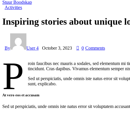
Stuur Boodskap
Activities
Inspiring stories about unique l
By
User 4
October 3, 2023
0
Comments
P
roin faucibus nec mauris a sodales, sed elementum mi tin
tincidunt. Cras dapibus. Vivamus elementum semper nisi. 
Sed ut perspiciatis, unde omnis iste natus error sit vol
sunt, explicabo.
At vero eos et accusam
Sed ut perspiciatis, unde omnis iste natus error sit voluptatem accusan