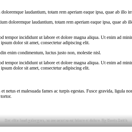
 doloremque laudantium, totam rem aperiam eaque ipsa, quae ab illo inven
tium doloremque laudantium, totam rem aperiam eaque ipsa, quae ab illo i
od tempor incididunt ut labore et dolore magna aliqua. Ut enim ad minim
psum dolor sit amet, consectetur adipiscing elit.
udin enim condimentum, luctus justo non, molestie nisl.
od tempor incididunt ut labore et dolore magna aliqua. Ut enim ad minim
psum dolor sit amet, consectetur adipiscing elit.
 et netus et malesuada fames ac turpis egestas. Fusce gravida, ligula non 
tortor.
Stet clita kasd gubergren, no sea sanctus est labore et dolore. By
Kevin Smith