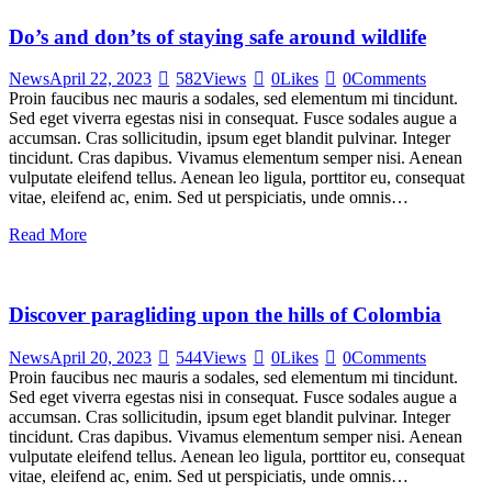
Do’s and don’ts of staying safe around wildlife
News
April 22, 2023
582
Views
0
Likes
0
Comments
Proin faucibus nec mauris a sodales, sed elementum mi tincidunt.
Sed eget viverra egestas nisi in consequat. Fusce sodales augue a
accumsan. Cras sollicitudin, ipsum eget blandit pulvinar. Integer
tincidunt. Cras dapibus. Vivamus elementum semper nisi. Aenean
vulputate eleifend tellus. Aenean leo ligula, porttitor eu, consequat
vitae, eleifend ac, enim. Sed ut perspiciatis, unde omnis…
Read More
Discover paragliding upon the hills of Colombia
News
April 20, 2023
544
Views
0
Likes
0
Comments
Proin faucibus nec mauris a sodales, sed elementum mi tincidunt.
Sed eget viverra egestas nisi in consequat. Fusce sodales augue a
accumsan. Cras sollicitudin, ipsum eget blandit pulvinar. Integer
tincidunt. Cras dapibus. Vivamus elementum semper nisi. Aenean
vulputate eleifend tellus. Aenean leo ligula, porttitor eu, consequat
vitae, eleifend ac, enim. Sed ut perspiciatis, unde omnis…