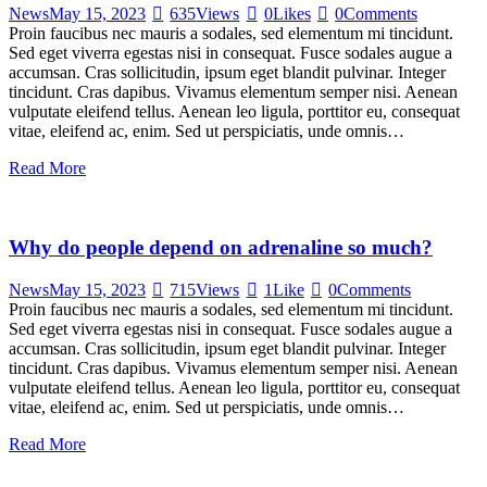
News
May 15, 2023
635
Views
0
Likes
0
Comments
Proin faucibus nec mauris a sodales, sed elementum mi tincidunt.
Sed eget viverra egestas nisi in consequat. Fusce sodales augue a
accumsan. Cras sollicitudin, ipsum eget blandit pulvinar. Integer
tincidunt. Cras dapibus. Vivamus elementum semper nisi. Aenean
vulputate eleifend tellus. Aenean leo ligula, porttitor eu, consequat
vitae, eleifend ac, enim. Sed ut perspiciatis, unde omnis…
Read More
Why do people depend on adrenaline so much?
News
May 15, 2023
715
Views
1
Like
0
Comments
Proin faucibus nec mauris a sodales, sed elementum mi tincidunt.
Sed eget viverra egestas nisi in consequat. Fusce sodales augue a
accumsan. Cras sollicitudin, ipsum eget blandit pulvinar. Integer
tincidunt. Cras dapibus. Vivamus elementum semper nisi. Aenean
vulputate eleifend tellus. Aenean leo ligula, porttitor eu, consequat
vitae, eleifend ac, enim. Sed ut perspiciatis, unde omnis…
Read More