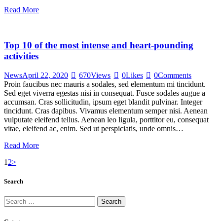
Read More
Top 10 of the most intense and heart-pounding
activities
News
April 22, 2020
670
Views
0
Likes
0
Comments
Proin faucibus nec mauris a sodales, sed elementum mi tincidunt.
Sed eget viverra egestas nisi in consequat. Fusce sodales augue a
accumsan. Cras sollicitudin, ipsum eget blandit pulvinar. Integer
tincidunt. Cras dapibus. Vivamus elementum semper nisi. Aenean
vulputate eleifend tellus. Aenean leo ligula, porttitor eu, consequat
vitae, eleifend ac, enim. Sed ut perspiciatis, unde omnis…
Read More
Posts
Page
Page
1
2
>
pagination
Search
Search
for: