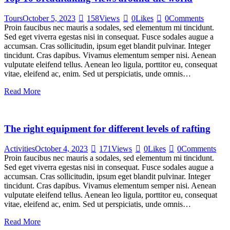
Tours
October 5, 2023
158
Views
0
Likes
0
Comments
Proin faucibus nec mauris a sodales, sed elementum mi tincidunt.
Sed eget viverra egestas nisi in consequat. Fusce sodales augue a
accumsan. Cras sollicitudin, ipsum eget blandit pulvinar. Integer
tincidunt. Cras dapibus. Vivamus elementum semper nisi. Aenean
vulputate eleifend tellus. Aenean leo ligula, porttitor eu, consequat
vitae, eleifend ac, enim. Sed ut perspiciatis, unde omnis…
Read More
The right equipment for different levels of rafting
Activities
October 4, 2023
171
Views
0
Likes
0
Comments
Proin faucibus nec mauris a sodales, sed elementum mi tincidunt.
Sed eget viverra egestas nisi in consequat. Fusce sodales augue a
accumsan. Cras sollicitudin, ipsum eget blandit pulvinar. Integer
tincidunt. Cras dapibus. Vivamus elementum semper nisi. Aenean
vulputate eleifend tellus. Aenean leo ligula, porttitor eu, consequat
vitae, eleifend ac, enim. Sed ut perspiciatis, unde omnis…
Read More