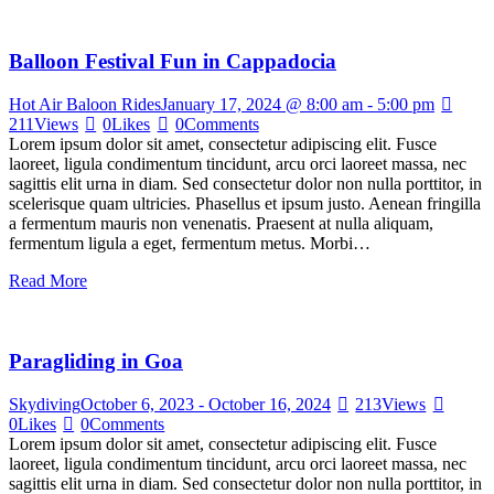
Balloon Festival Fun in Cappadocia
Hot Air Baloon Rides
January 17, 2024 @ 8:00 am
-
5:00 pm
211
Views
0
Likes
0
Comments
Lorem ipsum dolor sit amet, consectetur adipiscing elit. Fusce
laoreet, ligula condimentum tincidunt, arcu orci laoreet massa, nec
sagittis elit urna in diam. Sed consectetur dolor non nulla porttitor, in
scelerisque quam ultricies. Phasellus et ipsum justo. Aenean fringilla
a fermentum mauris non venenatis. Praesent at nulla aliquam,
fermentum ligula a eget, fermentum metus. Morbi…
Read More
Paragliding in Goa
Skydiving
October 6, 2023
-
October 16, 2024
213
Views
0
Likes
0
Comments
Lorem ipsum dolor sit amet, consectetur adipiscing elit. Fusce
laoreet, ligula condimentum tincidunt, arcu orci laoreet massa, nec
sagittis elit urna in diam. Sed consectetur dolor non nulla porttitor, in