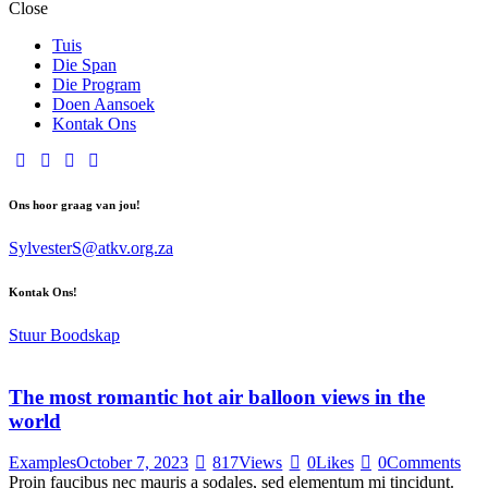
Close
Tuis
Die Span
Die Program
Doen Aansoek
Kontak Ons
Ons hoor graag van jou!
SylvesterS@atkv.org.za
Kontak Ons!
Stuur Boodskap
The most romantic hot air balloon views in the
world
Examples
October 7, 2023
817
Views
0
Likes
0
Comments
Proin faucibus nec mauris a sodales, sed elementum mi tincidunt.