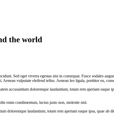
nd the world
cidunt. Sed eget viverra egestas nisi in consequat. Fusce sodales augue 
Aenean vulputate eleifend tellus. Aenean leo ligula, porttitor eu, conse
uptatem accusantium doloremque laudantium, totam rem aperiam eaque ipsa, 
udin enim condimentum, luctus justo non, molestie nisl.
tium doloremque laudantium, totam rem aperiam eaque ipsa, quae ab illo i