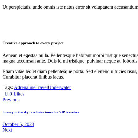
Ut perspiciatis, unde omnis iste natus error sit voluptatem accusantium
Creative approach to every project
Aenean et egestas nulla. Pellentesque habitant morbi tristique senectus
magna accumsan ante. Duis id mi tristique, pulvinar neque at, lobortis 
Etiam vitae leo et diam pellentesque porta. Sed eleifend ultricies ri
Curabitur placerat finibus lacus.
Tags:
Adrenaline
Travel
Underwater
0
Likes
Post
Previous
navigation
Luxury in the sky: exclusive tours for VIP travelers
October 5, 2023
Next