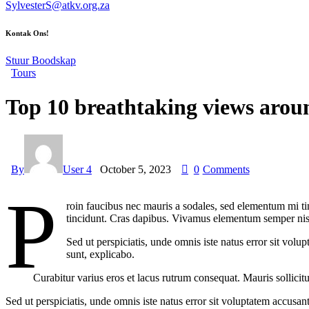
SylvesterS@atkv.org.za
Kontak Ons!
Stuur Boodskap
Tours
Top 10 breathtaking views arou
By
User 4
October 5, 2023
0
Comments
P
roin faucibus nec mauris a sodales, sed elementum mi tin
tincidunt. Cras dapibus. Vivamus elementum semper nisi. 
Sed ut perspiciatis, unde omnis iste natus error sit vol
sunt, explicabo.
Curabitur varius eros et lacus rutrum consequat. Mauris sollicit
Sed ut perspiciatis, unde omnis iste natus error sit voluptatem accusan