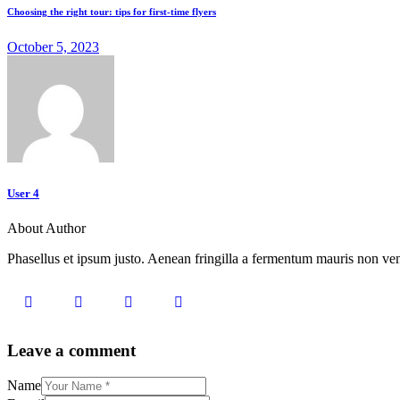
Choosing the right tour: tips for first-time flyers
October 5, 2023
User 4
About Author
Phasellus et ipsum justo. Aenean fringilla a fermentum mauris non vene
Leave a comment
Name